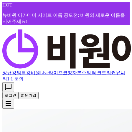
HOT
뉴비원 아카데미 사이트 이름 공모전: 비원의 새로운 이름을
지어주세요!
정규강의
특강
비원Live
라이프코칭
자본주의 테크트리
커뮤니
티
1:1 문의
로그인
회원가입