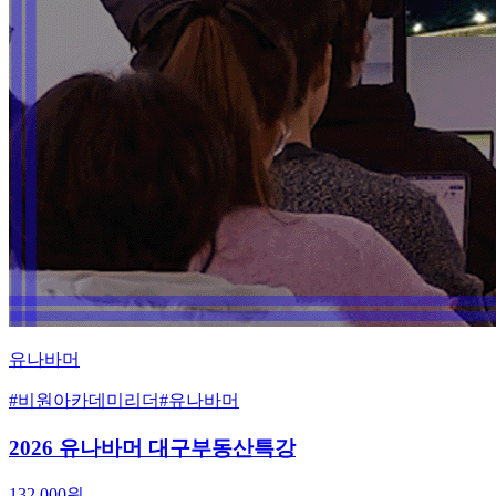
유나바머
#
비원아카데미리더
#
유나바머
2026 유나바머 대구부동산특강
132,000
원