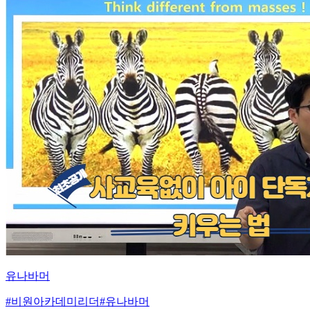
유나바머
#
비원아카데미리더
#
유나바머