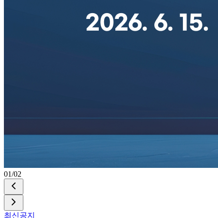
02
/
02
최신공지