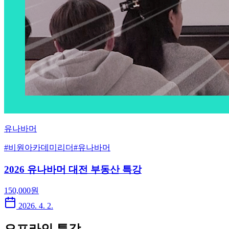
유나바머
#
비원아카데미리더
#
유나바머
2026 유나바머 대전 부동산 특강
150,000
원
2026. 4. 2.