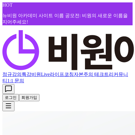
HOT
뉴비원 아카데미 사이트 이름 공모전: 비원의 새로운 이름을
지어주세요!
정규강의
특강
비원Live
라이프코칭
자본주의 테크트리
커뮤니
티
1:1 문의
로그인
회원가입