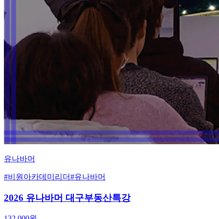
유나바머
#
비원아카데미리더
#
유나바머
2026 유나바머 대구부동산특강
132,000
원