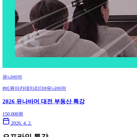
유나바머
#
비원아카데미리더
#
유나바머
2026 유나바머 대전 부동산 특강
150,000
원
2026. 4. 2.