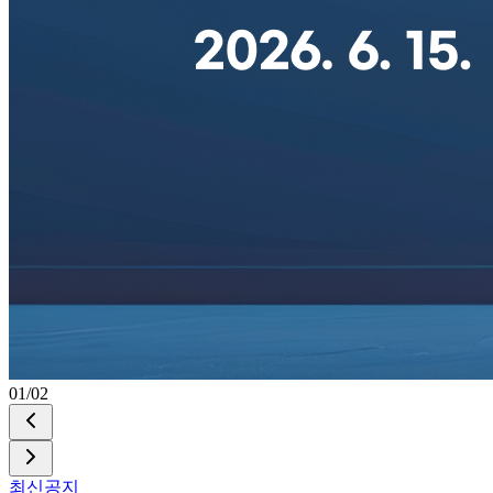
02
/
02
최신공지