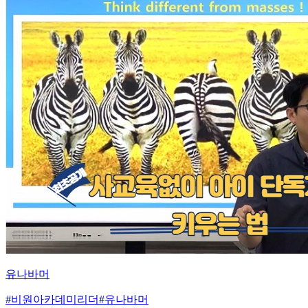
유나바머
#
비원아카데미리더
#
유나바머