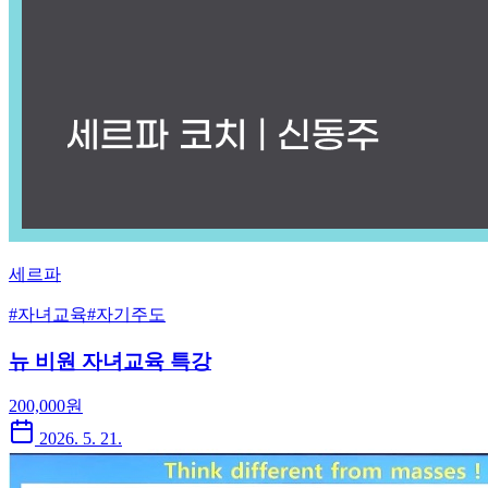
세르파
#
자녀교육
#
자기주도
뉴 비원 자녀교육 특강
200,000
원
2026. 5. 21.