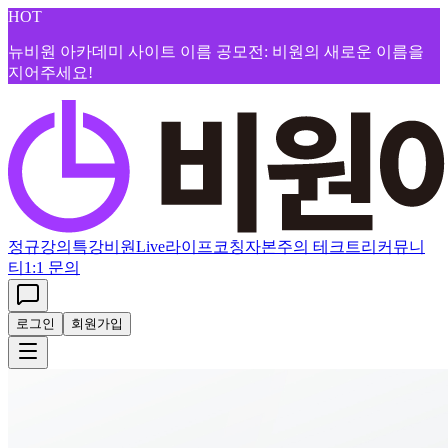
HOT
뉴비원 아카데미 사이트 이름 공모전: 비원의 새로운 이름을
지어주세요!
정규강의
특강
비원Live
라이프코칭
자본주의 테크트리
커뮤니
티
1:1 문의
로그인
회원가입