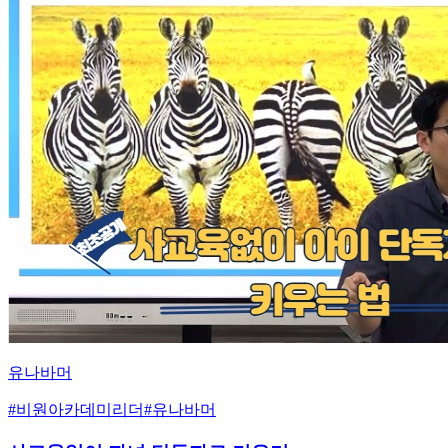
유나바머
#
비원아카데미리더
#
유나바머