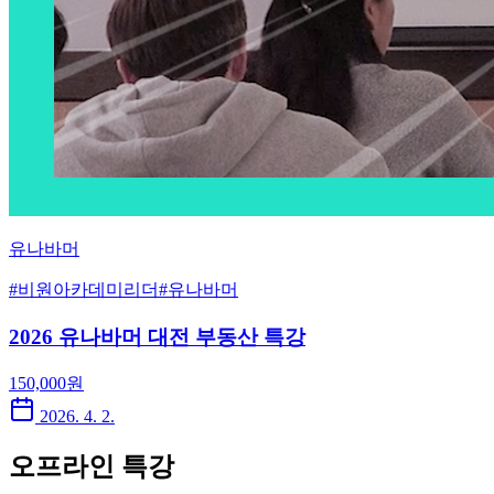
유나바머
#
비원아카데미리더
#
유나바머
2026 유나바머 대전 부동산 특강
150,000
원
2026. 4. 2.
오프라인 특강