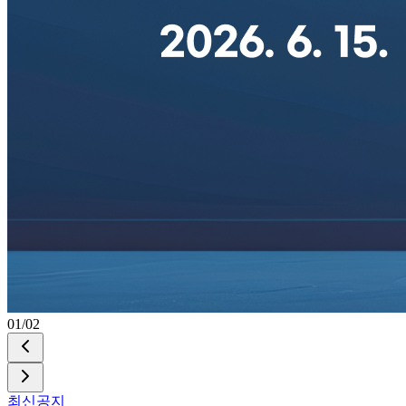
02
/
02
최신공지