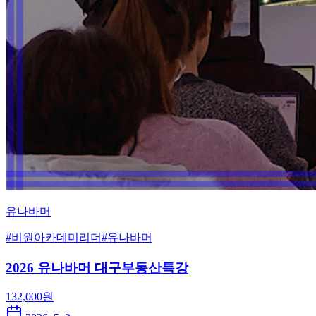
유나바머
#
비원아카데미리더
#
유나바머
2026 유나바머 대구부동산특강
132,000
원